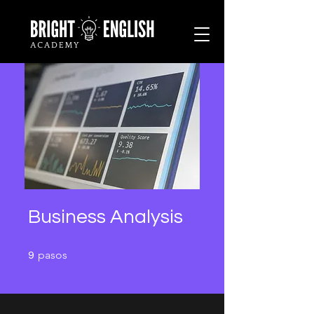
Business Analysis
9 pasos
pasos
9